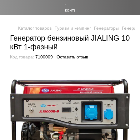
Каталог товаров
Туризм и кемпинг
Генераторы
Генерат
Генератор бензиновый JIALING 10
кВт 1-фазный
Код товара:
7100009
Оставить отзыв