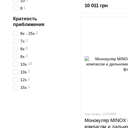
2
10
10 011 грн
1
8
Кратность
приближения
2
8х - 25х
2
7х
8
8х
3
8x
10
10х
5
10x
1
12х
1
15х
Код товара: 12760004
Монокуляр MINOX M
компасом и дально