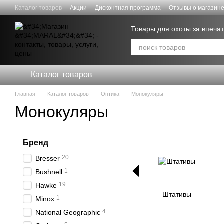
Перейти к основному контенту
Каталог товаров
Акции
Дисконтная программа
Отзывы о магазин
Договор публичной оферты
Товары для охоты за впеч
Каталог товаров
Главная
Каталог товаров
Оптика
Монокуляры
Монокуляры
Бренд
20
Bresser
1
Bushnell
19
Hawke
Штативы
1
Minox
4
National Geographic