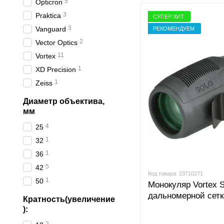
5
Opticron
3
Praktica
СУПЕР ХИТ
3
Vanguard
РЕКОМЕНДУЕМ
2
Vector Optics
11
Vortex
1
XD Precision
1
Zeiss
Диаметр объектива,
мм
4
25
1
32
1
36
5
42
Код товара: 23710271
1
50
Монокуляр Vortex 
дальномерной сет
Кратность(увеличение
):