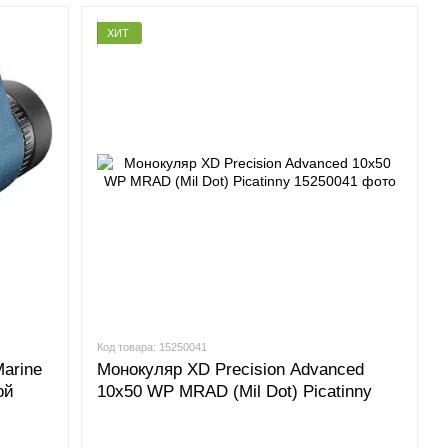
ХИТ
Код товара: 15250041
arine
Монокуляр XD Precision Advanced
ой
10х50 WP MRAD (Mil Dot) Picatinny