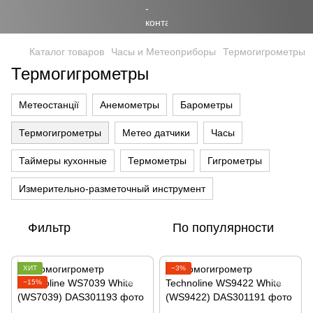
Каталог товаров
Часы и Метеоприборы
Термогигрометры
Термогигрометры
Метеостанції
Анемометры
Барометры
Термогигрометры
Метео датчики
Часы
Таймеры кухонные
Термометры
Гигрометры
Измерительно-разметочный инструмент
Фильтр
По популярности
ХИТ
−3%
−15%