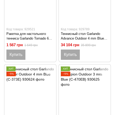
Код товара: 929521
Код товара: 929789
Ракетка для настольного
Теннисный стол Garlando
тенниса Garlando Tornado 6
Advance Outdoor 4 mm Blue
Stars (2C4-1117)
(C-273E)
1 567 грн
34 104 грн
1 649 грн
35 899 грн
Купить
Купить
ХИТ
ХИТ
−5%
−5%