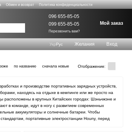
а
Обмен и возврат
Политика конфиденциальности
096 655-85-05
Мой заказ
099 655-85-05
Перезвонить вам?
Желания
Вход
Укр
Рус
Отображение:
роже
по названию
сначала новые
зработках и производстве портативных зарядных устройств,
борами, находясь на отдыхе в кемпинге или же просто на
ы расположены в крупных Китайских городах: Шэньчжэне и
ют в команде, идут в ногу с развитием современных
тельные аккумуляторы и солнечные батареи. Чтобы
м стандартам, портативные электростанции Houny, перед
ивное тестирование. Благодаря высокому качеству
 и теперь экспортируется в более чем 50 стран мира.