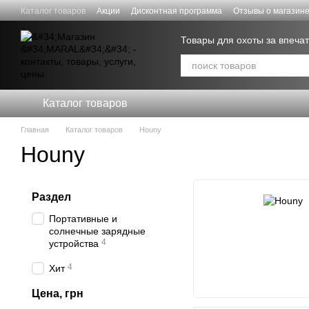
Перейти к основному контенту
Каталог товаров
Акции
Дисконтная программа
Отзывы о магазин
Договор публичной оферты
Товары для охоты за впеч
Каталог товаров
Главная
Каталог товаров
Houny
Houny
Раздел
Портативные и
солнечные зарядные
4
устройства
4
Хит
Цена, грн