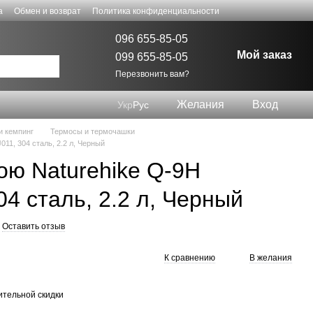
а
Обмен и возврат
Политика конфиденциальности
096 655-85-05
Мой заказ
099 655-85-05
Перезвонить вам?
Желания
Вход
Укр
Рус
и кемпинг
Термосы и термочашки
11, 304 сталь, 2.2 л, Черный
ою Naturehike Q-9H
4 сталь, 2.2 л, Черный
Оставить отзыв
К сравнению
В желания
тельной скидки