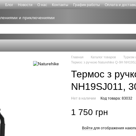
е
Блог
Новости
О нас
Контакты
График работы
Оплата и доставк
атлениями и приключениями
Главная
Каталог товаров
Туризм 
Термос з ручкою Naturehike Q-9H NH19SJ0
Термос з ручк
NH19SJ011, 30
Нет в наличии
Код товара: 83032
1 750 грн
Войти
для отображения накопи
%