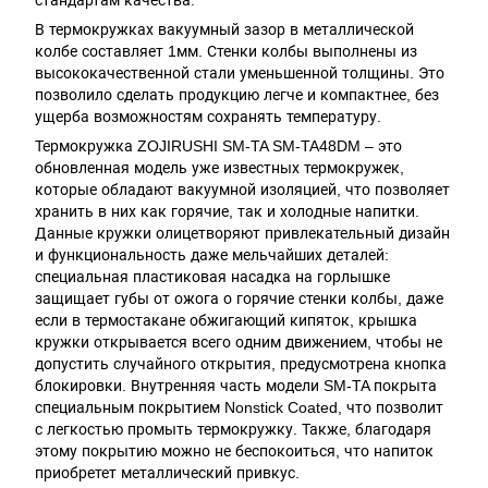
В термокружках вакуумный зазор в металлической
колбе составляет 1мм. Стенки колбы выполнены из
высококачественной стали уменьшенной толщины. Это
позволило сделать продукцию легче и компактнее, без
ущерба возможностям сохранять температуру.
Термокружка ZOJIRUSHI SM-TA SM-TA48DM – это
обновленная модель уже известных термокружек,
которые обладают вакуумной изоляцией, что позволяет
хранить в них как горячие, так и холодные напитки.
Данные кружки олицетворяют привлекательный дизайн
и функциональность даже мельчайших деталей:
специальная пластиковая насадка на горлышке
защищает губы от ожога о горячие стенки колбы, даже
если в термостакане обжигающий кипяток, крышка
кружки открывается всего одним движением, чтобы не
допустить случайного открытия, предусмотрена кнопка
блокировки. Внутренняя часть модели SM-TA покрыта
специальным покрытием Nonstick Coated, что позволит
с легкостью промыть термокружку. Также, благодаря
этому покрытию можно не беспокоиться, что напиток
приобретет металлический привкус.