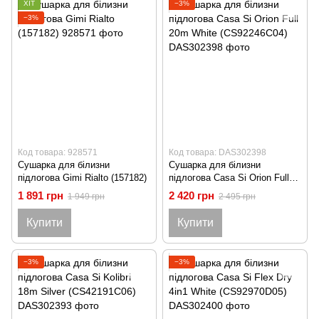
ХІТ
−3%
−3%
Код товара: 928571
Код товара: DAS302398
Сушарка для білизни
Сушарка для білизни
підлогова Gimi Rialto (157182)
підлогова Casa Si Orion Full
20m White (CS92246C04)
1 891 грн
2 420 грн
1 949 грн
2 495 грн
Купити
Купити
−3%
−3%