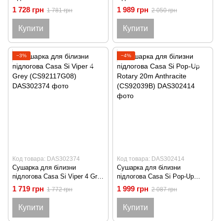
Dryer S Braun (CS92303W06)
(CS92188H001)
1 728 грн
1 989 грн
1 781 грн
2 050 грн
Купити
Купити
−3%
−4%
Код товара: DAS302374
Код товара: DAS302414
Сушарка для білизни
Сушарка для білизни
підлогова Casa Si Viper 4 Grey
підлогова Casa Si Pop-Up
(CS92117G08)
Rotary 20m Anthracite
1 719 грн
1 999 грн
1 772 грн
2 087 грн
(CS92039B)
Купити
Купити