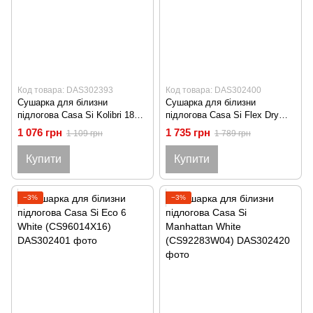
Код товара: DAS302393
Код товара: DAS302400
Сушарка для білизни
Сушарка для білизни
підлогова Casa Si Kolibri 18m
підлогова Casa Si Flex Dry
Silver (CS42191C06)
4in1 White (CS92970D05)
1 076 грн
1 735 грн
1 109 грн
1 789 грн
Купити
Купити
−3%
−3%