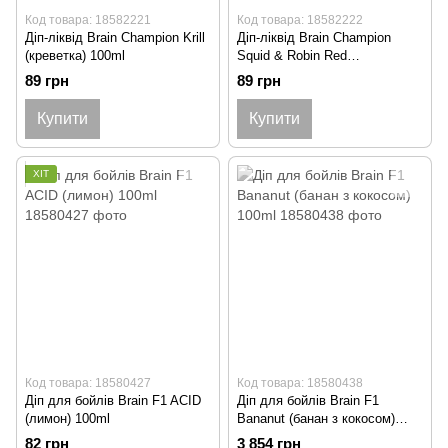
Код товара: 18582221
Код товара: 18582222
Діп-ліквід Brain Champion Krill
Діп-ліквід Brain Champion
(креветка) 100ml
Squid & Robin Red
(кальмар+спеція) 100ml
89 грн
89 грн
Купити
Купити
ХІТ
Код товара: 18580427
Код товара: 18580438
Діп для бойлів Brain F1 ACID
Діп для бойлів Brain F1
(лимон) 100ml
Bananut (банан з кокосом)
100ml
82 грн
3 854 грн