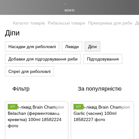
Каталог товарів
Рибальські товари
Прикормкка для риби
Д
Діпи
Насадки для риболовлі
Ліквіди
Діпи
Добавки для підгодовування риби
Підгодовування
Спреї для риболовлі
Фільтр
За популярністю
ХІТ
ХІТ