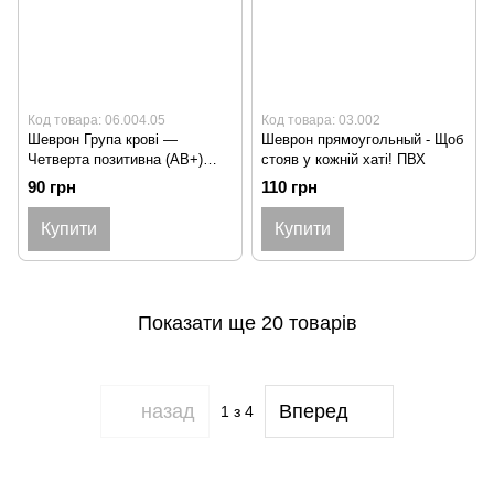
Код товара: 06.004.05
Код товара: 03.002
Шеврон Група крові —
Шеврон прямоугольный - Щоб
Четверта позитивна (АB+)
стояв у кожній хаті! ПВХ
Олива ПВХ
90 грн
110 грн
Купити
Купити
Показати ще 20 товарів
назад
Вперед
1
з 4