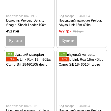
Код товара: 18461912
Код товара: 18460004
Волосінь Prologic Density
Повідковий матеріал Prologic
Snag & Shock Leader 100m
Abyss Link 15m 40lbs
0.50mm 13.60kg 30lbs Clear
451 грн
477 грн
682 грн
Купити
Купити
ХІТ
ХІТ
−30%
−30%
Код товара: 18460105
Код товара: 18460104
Повідковий матеріал Prologic
Повідковий матеріал Prologic