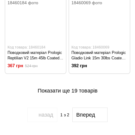
Код товара: 18460184
Код товара: 18460069
Поводковий матеріал Prologic
Поводковий матеріал Prologic
Reptilian V2 15m 45lb Coated
Gladio Link 15m 30lbs Coated
Camo Sinking
Camo Brown
367 грн
392 грн
524 грн
Показати ще 19 товарів
назад
Вперед
1
з 2