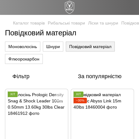
Каталог товарів
Рибальські товари
Ліски та шнури
Повідко
Повідковий матеріал
Моноволосінь
Шнури
Повідковий матеріал
Флюорокарбон
Фільтр
За популярністю
ХІТ
ХІТ
−30%