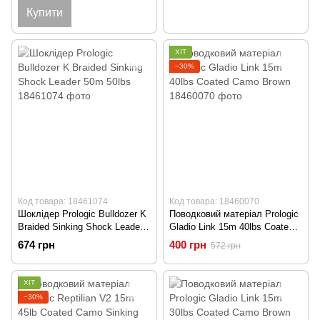
Купити
ХІТ
−30%
Код товара: 18461074
Код товара: 18460070
Шоклідер Prologic Bulldozer K
Поводковий матеріал Prologic
Braided Sinking Shock Leader
Gladio Link 15m 40lbs Coated
50m 50lbs
Camo Brown
674 грн
400 грн
572 грн
ХІТ
−30%