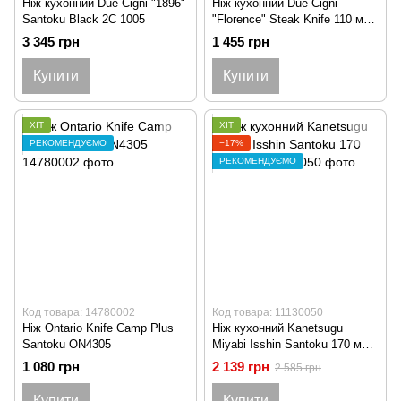
Ніж кухонний Due Cigni "1896"
Ніж кухонний Due Cigni
Santoku Black 2C 1005
"Florence" Steak Knife 110 мм
White 2C 680/11 W
3 345 грн
1 455 грн
Купити
Купити
ХІТ
ХІТ
РЕКОМЕНДУЄМО
−17%
РЕКОМЕНДУЄМО
Код товара: 14780002
Код товара: 11130050
Ніж Ontario Knife Camp Plus
Ніж кухонний Kanetsugu
Santoku ON4305
Miyabi Isshin Santoku 170 мм
2003
1 080 грн
2 139 грн
2 585 грн
Купити
Купити