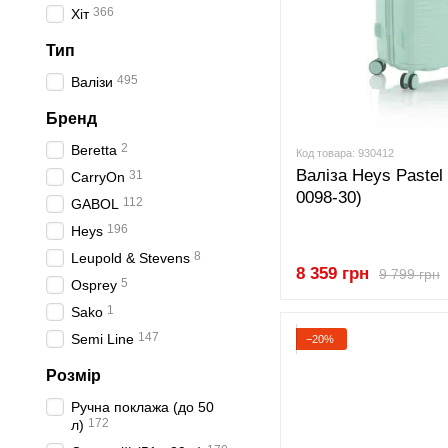
366
Хіт
Тип
495
Валізи
Бренд
2
Beretta
Код товара: 930412
Валіза Heys Pastel 
31
CarryOn
0098-30)
112
GABOL
196
Heys
8
Leupold & Stevens
8 359 грн
9 799 грн
5
Osprey
1
Sako
147
Semi Line
−20%
Розмір
Ручна поклажа (до 50
172
л)