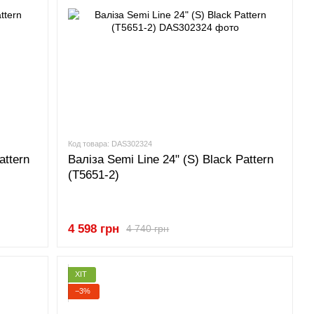
Код товара: DAS302324
attern
Валіза Semi Line 24" (S) Black Pattern
(T5651-2)
4 598 грн
4 740 грн
ХІТ
−3%