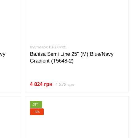
Код товара: DAS302321
avy
Валіза Semi Line 25" (M) Blue/Navy
Gradient (T5648-2)
4 824 грн
4 973 грн
ХІТ
−3%