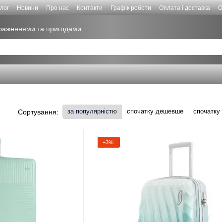
лог
Новини
Про нас
Контакти
Графік роботи
Оплата і доставка
О
враженнями та пригодами
за популярністю
спочатку дешевше
спочатку
Сортування:
−3%