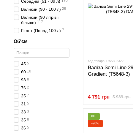
170
Середній (51 - 89 л)
29
Великий (90 - 100 л)
Великий (90 літрів і
117
більше)
7
Гігант (Понад 100 л)
Об'єм
Код товара: DAS302322
5
45
Валіза Semi Line 29
10
60
Gradient (T5648-3)
8
93
2
76
7
25
4 791 грн
5 989 грн
5
31
3
33
ХІТ
8
35
−20%
5
36