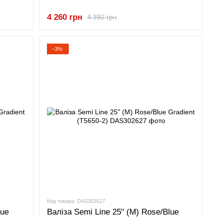
4 260 грн
4 392 грн
−3%
Код товара: DAS302627
lue
Валіза Semi Line 25" (M) Rose/Blue