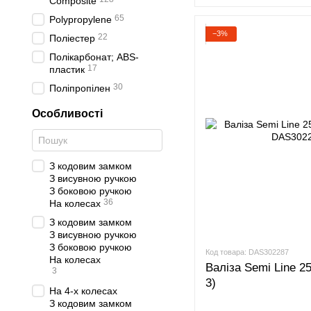
Composite
65
Polypropylene
−3%
22
Поліестер
Полікарбонат; ABS-
17
пластик
30
Поліпропілен
Особливості
З кодовим замком
З висувною ручкою
З боковою ручкою
36
На колесах
З кодовим замком
З висувною ручкою
З боковою ручкою
Код товара: DAS302287
На колесах
Валіза Semi Line 25
3
3)
На 4-х колесах
З кодовим замком