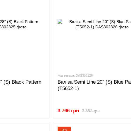
Код товара: DAS302326
" (S) Black Pattern
Валіза Semi Line 20" (S) Blue Pa
(T5652-1)
3 766 грн
3 882 грн
−3%