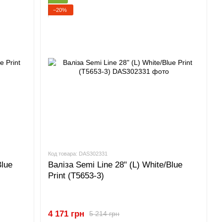
−20%
Код товара: DAS302331
Blue
Валіза Semi Line 28" (L) White/Blue
Print (T5653-3)
4 171 грн
5 214 грн