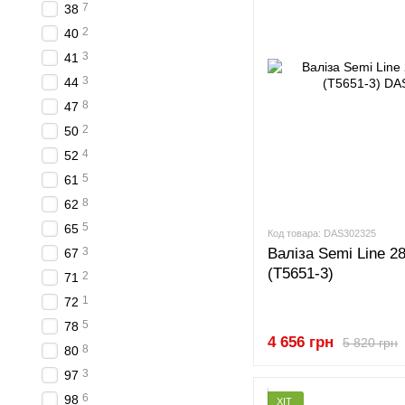
7
38
2
40
3
41
3
44
8
47
2
50
4
52
5
61
8
62
5
65
Код товара: DAS302325
Валіза Semi Line 28
3
67
(T5651-3)
2
71
1
72
5
78
4 656 грн
5 820 грн
8
80
3
97
6
98
ХІТ