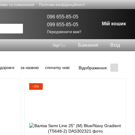
бмін та повернення
Політика конфіденційності
096 655-85-05
Мій кошик
099 655-85-05
Передзвонити вам?
Бажання
Вхід
Укр
Рус
Відображення:
 дорожчі
за назвою
спочатку нові
−3%