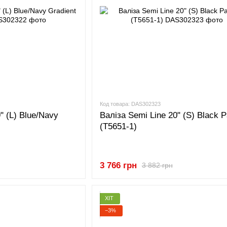
Код товара: DAS302323
" (L) Blue/Navy
Валіза Semi Line 20" (S) Black P
(T5651-1)
3 766 грн
3 882 грн
ХІТ
−3%