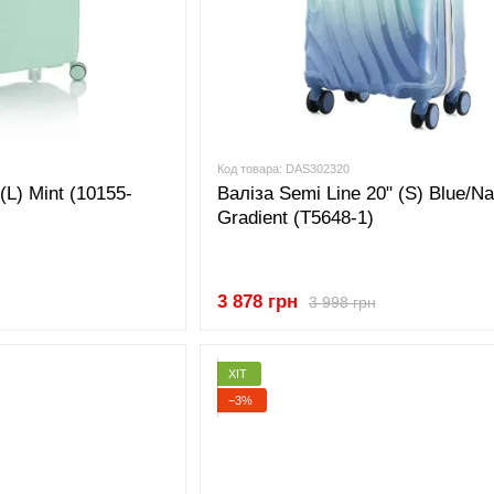
Код товара: DAS302320
(L) Mint (10155-
Валіза Semi Line 20" (S) Blue/N
Gradient (T5648-1)
3 878 грн
3 998 грн
ХІТ
−3%