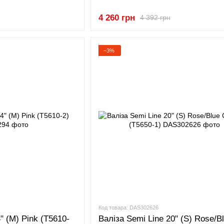
4 260 грн
4 392 грн
−3%
Код товара: DAS302626
" (M) Pink (T5610-
Валіза Semi Line 20" (S) Rose/B