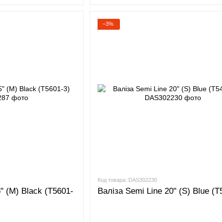
−3%
Код товара: DAS302230
" (M) Black (T5601-
Валіза Semi Line 20" (S) Blue (T