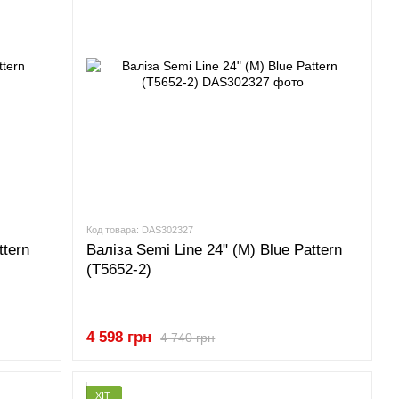
Код товара: DAS302327
ttern
Валіза Semi Line 24" (M) Blue Pattern
(T5652-2)
4 598 грн
4 740 грн
ХІТ