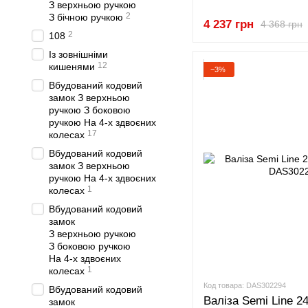
З верхньою ручкою
2
З бічною ручкою
4 237 грн
4 368 грн
2
108
Із зовнішніми
12
кишенями
−3%
Вбудований кодовий
замок З верхньою
ручкою З боковою
ручкою На 4-х здвоєних
17
колесах
Вбудований кодовий
замок З верхньою
ручкою На 4-х здвоєних
1
колесах
Вбудований кодовий
замок
З верхньою ручкою
З боковою ручкою
На 4-х здвоєних
1
колесах
Код товара: DAS302294
Вбудований кодовий
Валіза Semi Line 24
замок