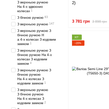
З верхньою ручкою
2)
На 4-х здвоєних
1
колесах
83
З бічною ручкою
3 781 грн
3 898 грн
147
З верхньою ручкою
З верхньою ручкою З
бічною ручкою Н
ХІТ
а 4-х колесах З кодовим
−20%
1
замком
З верхньою ручкою З
бічною ручкою На 4-х
колесах З кодовим
4
замком
З верхньою ручкою З
бічною ручкою
На 4-х колесах З
1
кодовим замком
З верхньою ручкою
З бічною ручкою
На 4-х колесах З
2
кодовим замком