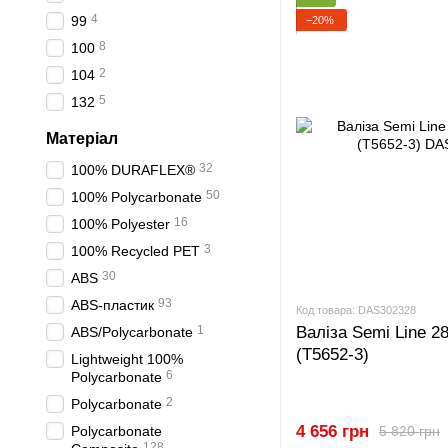
4
99
−20%
8
100
2
104
5
132
Матеріал
32
100% DURAFLEX®
50
100% Polycarbonate
16
100% Polyester
3
100% Recycled PET
30
ABS
93
ABS-пластик
Код товара: DAS302328
1
Валіза Semi Line 28
ABS/Polycarbonate
(T5652-3)
Lightweight 100%
6
Polycarbonate
2
Polycarbonate
4 656 грн
Polycarbonate
5 820 грн
128