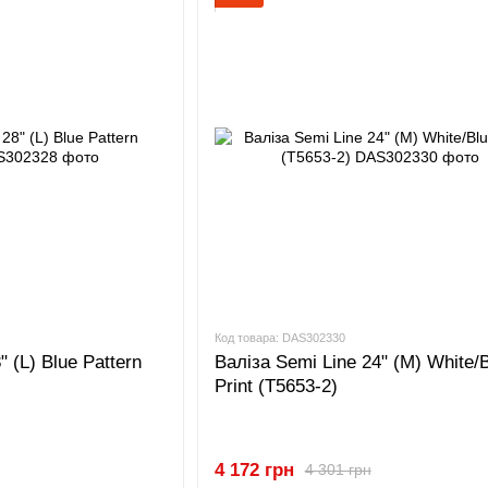
Код товара: DAS302330
" (L) Blue Pattern
Валіза Semi Line 24" (M) White/
Print (T5653-2)
4 172 грн
4 301 грн