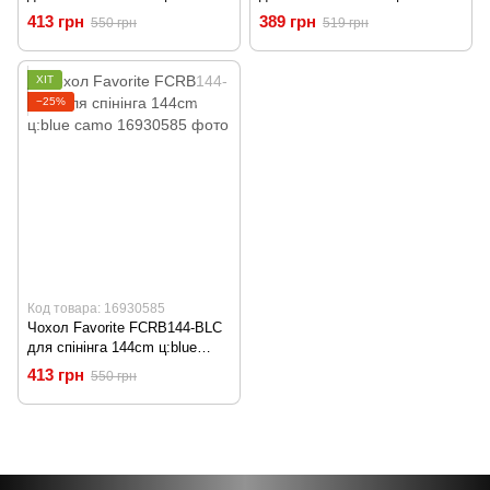
camo
413 грн
389 грн
550 грн
519 грн
ХІТ
−25%
Код товара: 16930585
Чохол Favorite FCRB144-BLC
для спінінга 144cm ц:blue
camo
413 грн
550 грн