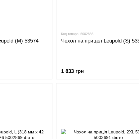
Код товара: 5002836
upold (M) 53574
Чехол на прицел Leupold (S) 53
1 833 грн