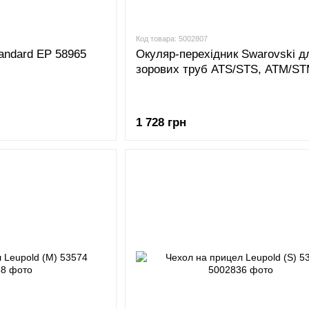
Код товара: 5002807
andard EP 58965
Окуляр-перехідник Swarovski д
зорових труб ATS/STS, ATM/ST
1 728 грн