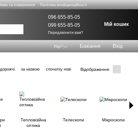
бмін та повернення
Політика конфіденційності
096 655-85-05
Мій кошик
099 655-85-05
Передзвонити вам?
Бажання
Вхід
Укр
Рус
Відображення:
 дорожчі
за назвою
спочатку нові
іри
Тепловізійна
Телескопи
Мікроскопи
і
оптика