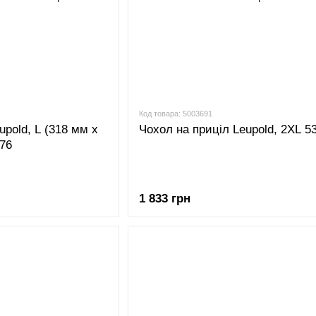
Код товара: 5003691
upold, L (318 мм x
Чохол на приціл Leupold, 2XL 5
576
1 833 грн