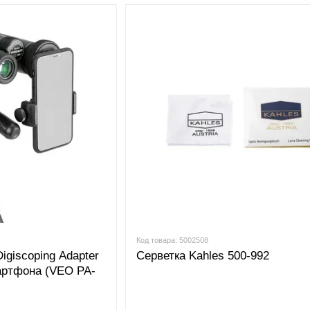
Код товара: 5002508
igiscoping Adapter
Серветка Kahles 500-992
артфона (VEO PA-