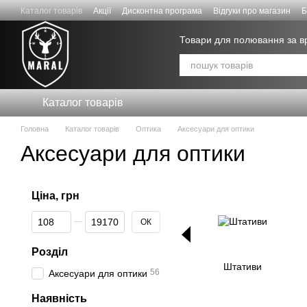
Перейти до основного контенту
Каталог товарів
Акції
Дисконтна програма
Відгуки про магазин
Б
Договір публічної оферти
Товари для полювання за 
Каталог товарів
Головна
Каталог товарів
Оптика
Аксесуари для оптики
Аксесуари для оптики
Ціна, грн
Від Ціна, грн
До Ціна, грн
ОК
Розділ
Штативи
56
Аксесуари для оптики
Наявність