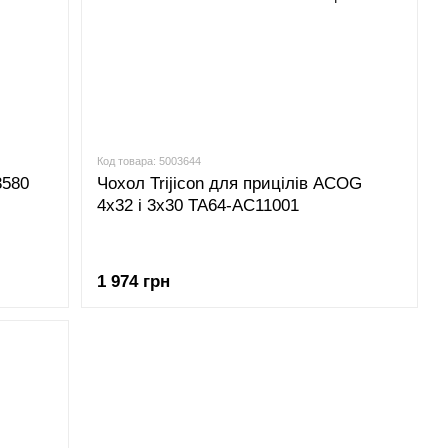
Код товара: 5003644
3580
Чохол Trijicon для прицілів ACOG
4x32 і 3х30 TA64-AC11001
1 974 грн