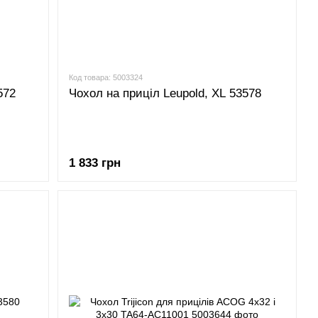
Код товара: 5003324
572
Чохол на приціл Leupold, XL 53578
1 833 грн