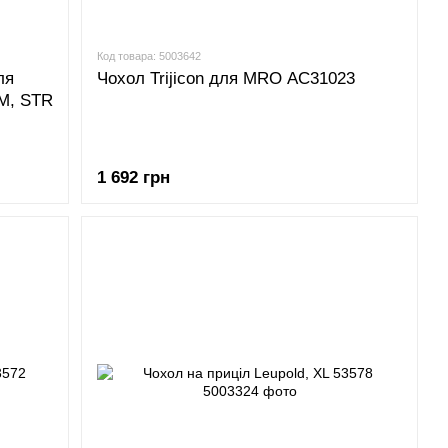
Код товара: 5003642
ля
Чохол Trijicon для MRO AC31023
M, STR
1 692 грн