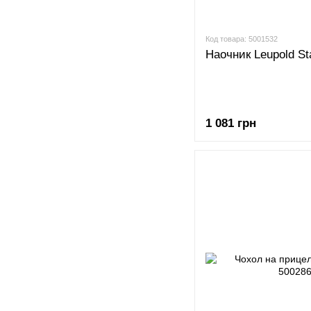
Код товара: 5001532
Наочник Leupold St
1 081 грн