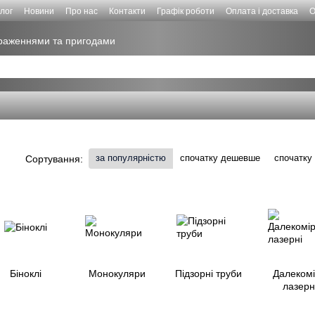
лог
Новини
Про нас
Контакти
Графік роботи
Оплата і доставка
О
враженнями та пригодами
за популярністю
спочатку дешевше
спочатку
Сортування:
Біноклі
Монокуляри
Підзорні труби
Далеком
лазерн