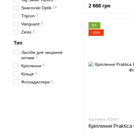
2 668 грн
14
Swarovski Optik
3
Trijicon
5
Vanguard
ХІТ
1
Zeiss
−21%
Тип
Засоби для чищення
1
оптики
3
Кріплення
1
Кільця
1
Фотоадаптери
Код товара: 922828
Кріплення Praktica