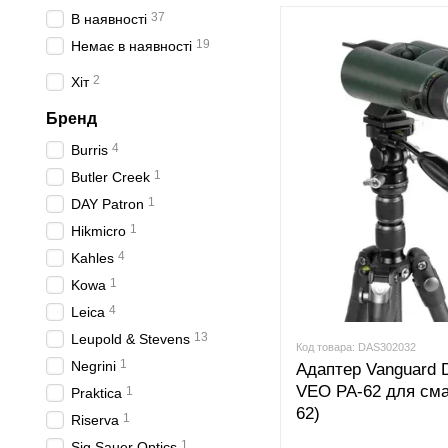
37
В наявності
19
Немає в наявності
2
Хіт
Бренд
4
Burris
1
Butler Creek
1
DAY Patron
1
Hikmicro
4
Kahles
1
Kowa
4
Leica
13
Leupold & Stevens
Код товара: DAS302032
1
Negrini
Адаптер Vanguard D
VEO PA-62 для см
1
Praktica
62)
1
Riserva
1
Sig Sauer Optics