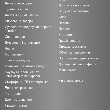
Ліхтарі, аксесуари
Дисконтна програма
Туризм і кемпінг
Відгуки про магазин
Дорожні сумки, Валізи
Блог
Рибальські товари
Новини
Сувеніри та подарунки, вироби
Про нас
із шкіри
Контакти
Спорт товари
Графік роботи
Будівельні інструменти
Оплата і доставка
Човни
Обмін та повернення
Інструменти
Політика конфіденційності
Товари для дому
Договір публічної оферти
Годинники та Метеоприлади
Мапа сайту
Ноутбуки, планшети та
комп'ютерна периферія
Ми у соцмережах
Смартфони, ТВ і електроніка
Енергозбереження
Фототовари
Електротранспорт
Іграшки та ігри