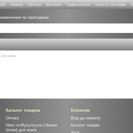
лог
Новини
Про нас
Контакти
Графік роботи
Оплата і доставка
О
враженнями та пригодами
Слеклайни
Каталог товарів
Клієнтам
Оптика
Вхід до кабінету
Ножі та Мультитули | Ножни
Каталог товарів
(піхви) для ножів
Акції