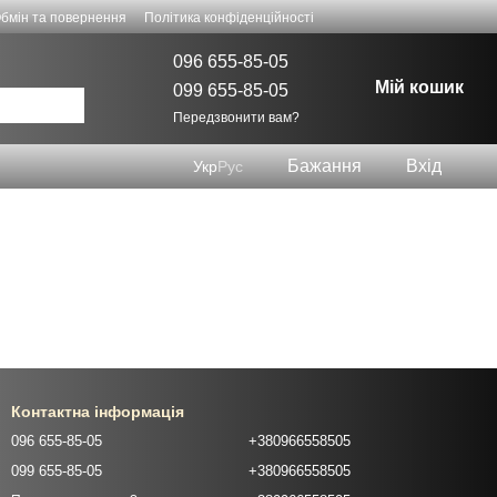
бмін та повернення
Політика конфіденційності
096 655-85-05
Мій кошик
099 655-85-05
Передзвонити вам?
Бажання
Вхід
Укр
Рус
Контактна інформація
096 655-85-05
+380966558505
099 655-85-05
+380966558505