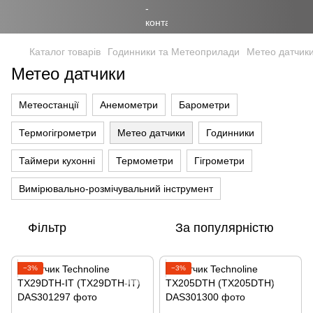
Каталог товарів
Годинники та Метеоприлади
Метео датчик
Метео датчики
Метеостанції
Анемометри
Барометри
Термогігрометри
Метео датчики
Годинники
Таймери кухонні
Термометри
Гігрометри
Вимірювально-розмічувальний інструмент
Фільтр
За популярністю
−3%
−3%