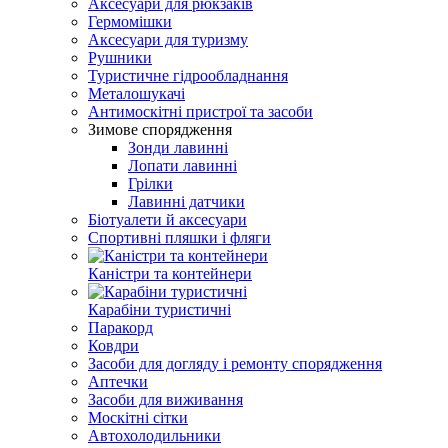
Аксесуари для рюкзаків
Гермомішки
Аксесуари для туризму
Рушники
Туристичне гідрообладнання
Металошукачі
Антимоскітні пристрої та засоби
Зимове спорядження
Зонди лавинні
Лопати лавинні
Грілки
Лавинні датчики
Біотуалети й аксесуари
Спортивні пляшки і фляги
Каністри та контейнери
Карабіни туристичні
Паракорд
Ковдри
Засоби для догляду і ремонту спорядження
Аптечки
Засоби для виживання
Москітні сітки
Автохолодильники