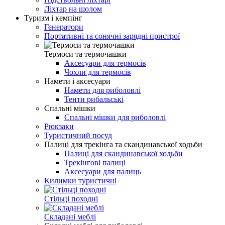
Ліхтар на шолом
Туризм і кемпінг
Генератори
Портативні та сонячні зарядні пристрої
Термоси та термочашки
Аксесуари для термосів
Чохли для термосів
Намети і аксесуари
Намети для риболовлі
Тенти рибальські
Спальні мішки
Спальні мішки для риболовлі
Рюкзаки
Туристичний посуд
Палиці для трекінга та скандинавської ходьби
Палиці для скандинавської ходьби
Трекінгові палиці
Аксесуари для палиць
Килимки туристичні
Стільці походні
Складані меблі