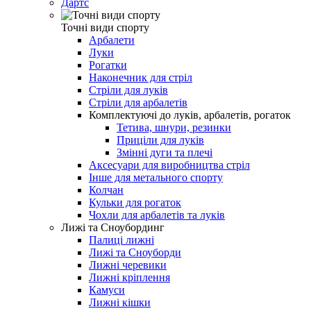
Дартс
Точні види спорту
Арбалети
Луки
Рогатки
Наконечник для стріл
Стріли для луків
Стріли для арбалетів
Комплектуючі до луків, арбалетів, рогаток
Тетива, шнури, резинки
Приціли для луків
Змінні дуги та плечі
Аксесуари для виробництва стріл
Інше для метального спорту
Колчан
Кульки для рогаток
Чохли для арбалетів та луків
Лижі та Сноубординг
Палиці лижні
Лижі та Сноуборди
Лижні черевики
Лижні кріплення
Камуси
Лижні кішки