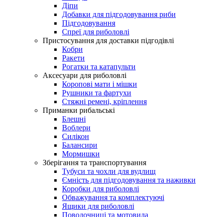
Діпи
Добавки для підгодовування риби
Підгодовування
Спреї для риболовлі
Пристосування для доставки підгодівлі
Кобри
Ракети
Рогатки та катапульти
Аксесуари для риболовлі
Коропові мати і мішки
Рушники та фартухи
Стяжні ремені, кріплення
Приманки рибальські
Блешні
Воблери
Силікон
Балансири
Мормишки
Зберігання та транспортування
Тубуси та чохли для вудлищ
Ємність для підгодовування та наживки
Коробки для риболовлі
Обважування та комплектуючі
Ящики для риболовлі
Поводочниці та мотовила