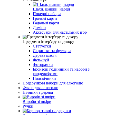
Шахи, шашки, нарди
Покерні набори
Гральні карти
Гадальні карти
Доміно
Аксесуари для настільних ігор
Предмети інтер'єру та декору
Статуетки
Скриньки та футляри
Дерева щастя
Фен-шуй
Фоторамки
Бронзові годинники та набори з
канделябрами
Подсвічники
Подарункові набори для алкоголю
Фляги для алкоголю
Нічники з дерева
Вироби зі шкіри
Ручки