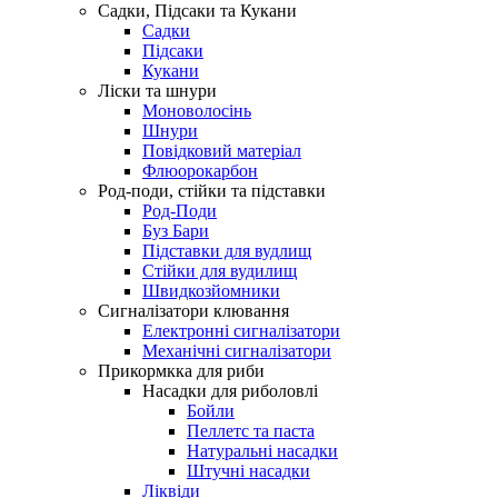
Садки, Підсаки та Кукани
Садки
Підсаки
Кукани
Ліски та шнури
Моноволосінь
Шнури
Повідковий матеріал
Флюорокарбон
Род-поди, стійки та підставки
Род-Поди
Буз Бари
Підставки для вудлищ
Стійки для вудилищ
Швидкозйомники
Сигналізатори клювання
Електронні сигналізатори
Механічні сигналізатори
Прикормкка для риби
Насадки для риболовлі
Бойли
Пеллетс та паста
Натуральні насадки
Штучні насадки
Ліквіди