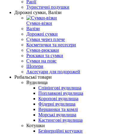
Рації
Туристичні подушки
Дорожні сумки, Валізи
Сумки-візки
Валізи
Дорожні сумки
Сумки через плече
Косметички та несесери
Сумки-рюкзаки
Рюкзаки та сумки
Сумки на пояс
Шопери
Аксесуари для подорожей
Рибальські товари
Вудилища
Спінінгові вудилища
Поплавкові вудилища
Коропові вудилища
Фідерні вудилища
Вершинки та комлі
Морські вудилища
Кастингові вудилища
Котушки
Безінерційні котушки