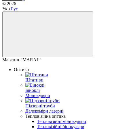
© 2026
Укр
Рус
Магазин "MARAL"
Оптика
Штативи
Біноклі
Монокуляри
Підзорні труби
Далекоміри лазерні
Тепловізійна оптика
Тепловізійні монокуляри
Тепловізійні бінокуляри