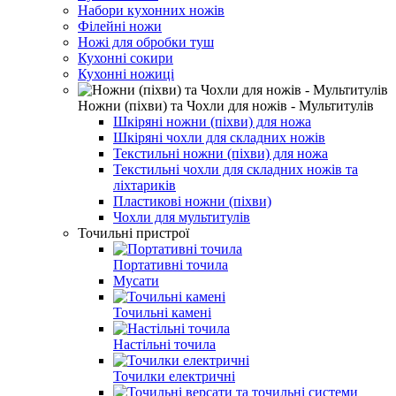
Набори кухонних ножів
Філейні ножи
Ножі для обробки туш
Кухонні сокири
Кухонні ножиці
Ножни (піхви) та Чохли для ножів - Мультитулів
Шкіряні ножни (піхви) для ножа
Шкіряні чохли для складних ножів
Текстильні ножни (піхви) для ножа
Текстильні чохли для складних ножів та
ліхтариків
Пластикові ножни (піхви)
Чохли для мультитулів
Точильні пристрої
Портативні точила
Мусати
Точильні камені
Настільні точила
Точилки електричні