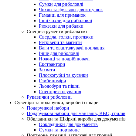
Сумки для риболовлі
Чохли та футляри для котушок
Гаманці для приманок
Інші чохли для риболовлі
Рюкзаки для рибалки
Спецінструменти рибальські
Свердла, голки, протяжки
Ретрівери та магніти
Ваги та овантажувачі поплавця
Інше для риболовлі
Ножиці та подрібнювачі
Екстрактори
Захвати
Плоскогубці та кусачки
Глибиноміри
Льодобури та пішні
Спецпристосування
Рукавички риболовні
Сувеніри та подарунки, вироби із шкіри
Подарункові набори
Подарункові набори для мангалів, BBQ, грилів
Обкладинки та Шкіряні вироби для документів
Обкладинки для документів
Сумки та портмоне
Портмоне, гаманці, затискачі для грошей