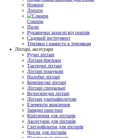
Ножиці
Лопати
Сокири
Пили
Рукавички захисні від порізів
Садовий інструмент
Темляки і намисто к темлякам
Ліхтарі, аксесуари
Ручні ліхтарі
Ліхтарі-брелоки
Тактичні ліхтарі
Ліхтарі пошукові
Налобні ліхтарі
Кемпінгові ліхтарі
Ліхтарі спеціальні
Велосипедні ліхтарі
Ліхтарі ультрафіолетові
Елементи живлення
Зарядні пристрої
Кріплення для ліхтарів
Аксесуари для ліхтарів
Світлофільтри для ліхтарів
Чохли для ліхтарів
Підствольні ліхтарі