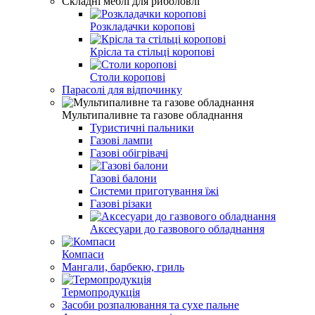
Складні меблі для риболовлі
Розкладачки коропові
Крісла та стільці коропові
Столи коропові
Парасолі для відпочинку
Мультипаливне та газове обладнання
Туристичні пальники
Газові лампи
Газові обігрівачі
Газові балони
Системи приготування їжі
Газові різаки
Аксесуари до газвового обладнання
Компаси
Мангали, барбекю, гриль
Термопродукція
Засоби розпалювання та сухе пальне