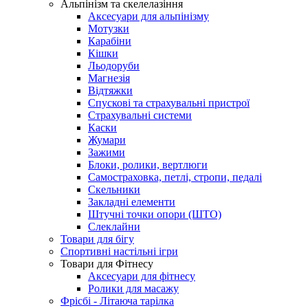
Альпінізм та скелелазіння
Аксесуари для альпінізму
Мотузки
Карабіни
Кішки
Льодоруби
Магнезія
Відтяжки
Спускові та страхувальні пристрої
Страхувальні системи
Каски
Жумари
Зажими
Блоки, ролики, вертлюги
Самостраховка, петлі, стропи, педалі
Скельники
Закладні елементи
Штучні точки опори (ШТО)
Слеклайни
Товари для бігу
Спортивні настільні ігри
Товари для Фітнесу
Аксесуари для фітнесу
Ролики для масажу
Фрісбі - Літаюча тарілка