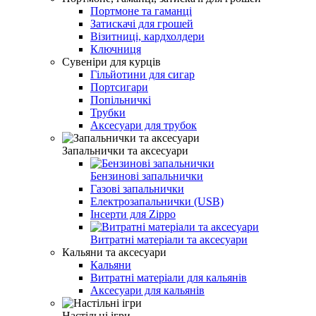
Портмоне та гаманці
Затискачі для грошей
Візитниці, кардхолдери
Ключниця
Сувеніри для курців
Гільйотини для сигар
Портсигари
Попільничкі
Трубки
Аксесуари для трубок
Запальнички та аксесуари
Бензинові запальнички
Газові запальнички
Електрозапальнички (USB)
Інсерти для Zippo
Витратні матеріали та аксесуари
Кальяни та аксесуари
Кальяни
Витратні матеріали для кальянів
Аксесуари для кальянів
Настільні ігри