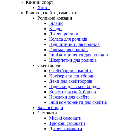
Кінний спорт
Хлист
Ролики, скейти, самокати
Роликові ковзани
Інлайн
Квади
Дитячі ролики
Колеса для роликів
Підшипники для роликів
Гальма для роликів
Інші компоненти для роликів
Шкарпетки для роликів
Скейтборди
Скейтборди компліти
Круїзери та лонгборди
Деки для скейтбордів
Підвіски для скейтбордів
Колеса для скейтбордів
Наждаки для скейта
Інші компоненти для скейтів
Балансборди
Самокати
Міські самокати
Трюкові самокати
Дитячі самокати