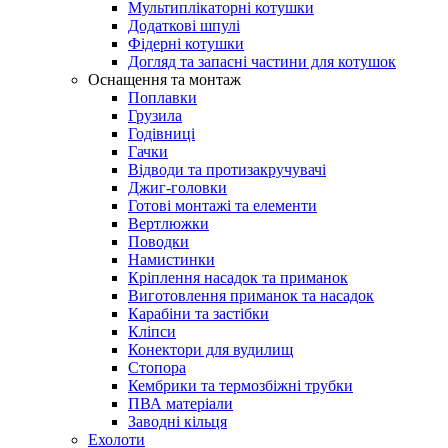
Мультиплікаторні котушки
Додаткові шпулі
Фідерні котушки
Догляд та запасні частини для котушок
Оснащення та монтаж
Поплавки
Грузила
Годівниці
Гачки
Відводи та протизакручувачі
Джиг-головки
Готові монтажі та елементи
Вертлюжки
Поводки
Намистинки
Кріплення насадок та приманок
Виготовлення приманок та насадок
Карабіни та застібки
Кліпси
Конектори для вудилищ
Стопора
Кембрики та термозбіжні трубки
ПВА матеріали
Заводні кільця
Ехолоти