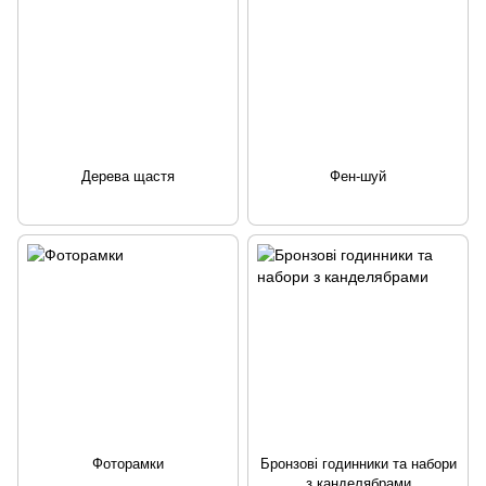
Дерева щастя
Фен-шуй
Фоторамки
Бронзові годинники та набори
з канделябрами