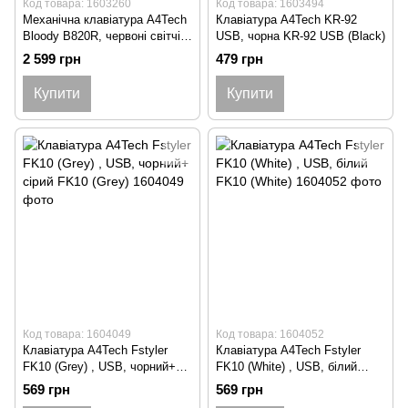
Код товара: 1603260
Код товара: 1603494
Механічна клавіатура A4Tech
Клавіатура A4Tech KR-92
Bloody B820R, червоні світчі,
USB, чорна KR-92 USB (Black)
чорна, підсвічування клавіш,
2 599 грн
479 грн
USB B820R Bloody (Black) Red
SW
Купити
Купити
Код товара: 1604049
Код товара: 1604052
Клавіатура A4Tech Fstyler
Клавіатура A4Tech Fstyler
FK10 (Grey) , USB, чорний+
FK10 (White) , USB, білий
сірий FK10 (Grey)
FK10 (White)
569 грн
569 грн