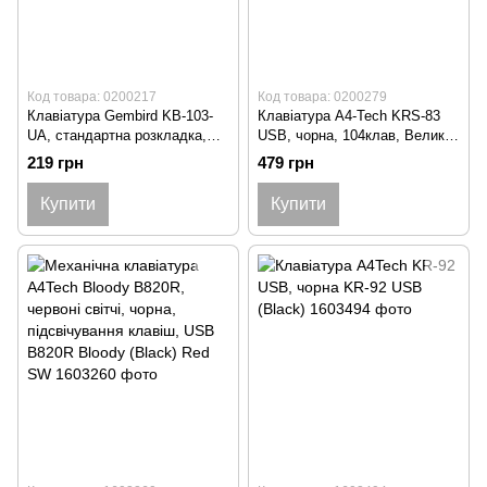
Код товара: 0200217
Код товара: 0200279
Клавіатура Gembird KB-103-
Клавіатура A4-Tech KRS-83
UA, стандартна розкладка,
USB, чорна, 104клав, Великий
PS/2, українська
Enter Comfort Rounded Edge
219 грн
479 грн
розкладка,чорний колір KB-
keyboard X-slim KRS-83 USB
103-UA
(Black)
Купити
Купити