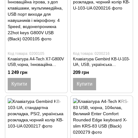
Код товара: 0200105
Код товара: 0200216
Клавіатура A4-Tech X7-G800V
Клавіатура Gembird KB-U-103-
USB,чорна, Інноваційна
UA, USB, українська
ігрова, з доп клавішами,
розкладка, чорний колір KB-U-
1 249 грн
209 грн
мультимедійна, USB порт
103-UA
виходи для навушників і
Купити
Купити
мікрофону. 4 Speed,
водонепроникна 22hot keys
G800V USB (Black)