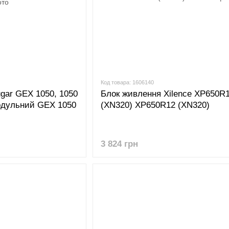
Код товара: 1606140
gar GEX 1050, 1050
Блок живлення Xilence XP650R
модульний GEX 1050
(XN320) XP650R12 (XN320)
3 824 грн