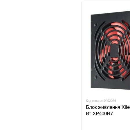
Код товара: 0402089
Блок живлення Xil
Вт XP400R7