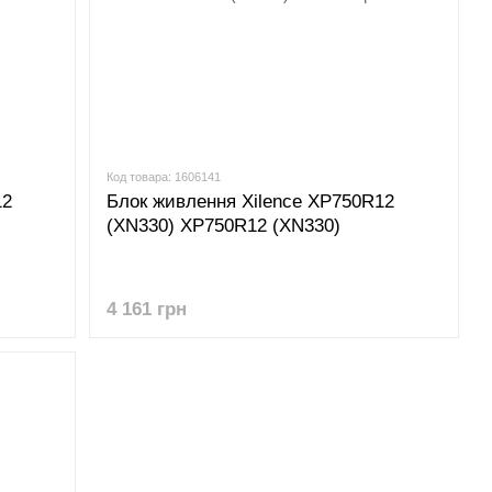
Код товара: 1606141
12
Блок живлення Xilence XP750R12
(XN330) XP750R12 (XN330)
4 161 грн