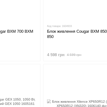
Код товара: 1604933
ugar BXM 700 BXM
Блок живлення Cougar BXM 85
850
4 598 грн
4 599 грн