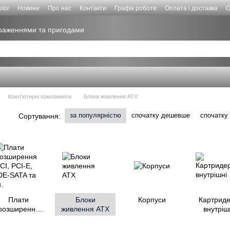
лог
Новини
Про нас
Контакти
Графік роботи
Оплата і доставка
О
враженнями та пригодами
Комп'ютерні компоненти
Блоки живлення ATX
за популярністю
спочатку дешевше
спочатку
Сортування:
Плати
Блоки
Корпуси
Картрид
розширення
живлення ATX
внутріш
PCI, PCI-E,
IDE-SATA та