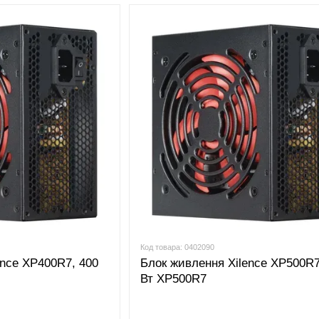
ін.
Код товара: 0402090
ence XP400R7, 400
Блок живлення Xilence XP500R7
Вт XP500R7