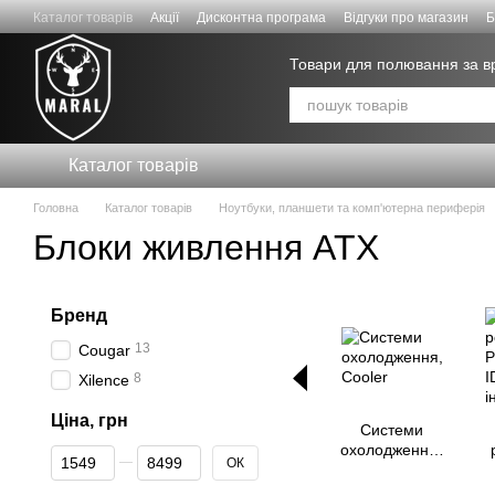
Перейти до основного контенту
Каталог товарів
Акції
Дисконтна програма
Відгуки про магазин
Б
Договір публічної оферти
Товари для полювання за 
Каталог товарів
Головна
Каталог товарів
Ноутбуки, планшети та комп'ютерна периферія
Блоки живлення ATX
Бренд
13
Cougar
8
Xilence
Ціна, грн
Системи
охолодження,
Від Ціна, грн
До Ціна, грн
ОК
Cooler