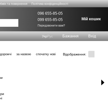
бмін та повернення
Політика конфіденційності
096 655-85-05
Мій кошик
099 655-85-05
Передзвонити вам?
Бажання
Вхід
Укр
Рус
Відображення:
 дорожчі
за назвою
спочатку нові
ери
ні