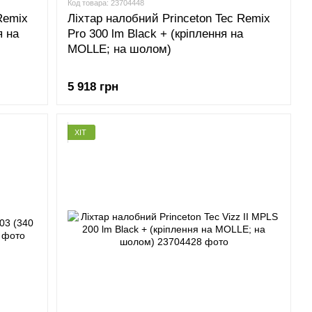
Код товара: 23704448
Remix
Ліхтар налобний Princeton Tec Remix
я на
Pro 300 lm Black + (кріплення на
MOLLE; на шолом)
5 918 грн
ХІТ