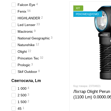
4
Falcon Eye
ХІТ
56
Fenix
РЕКОМЕНДУЄМО
2
HIGHLANDER
33
Led Lenser
9
Mactronic
3
National Geographic
12
Naturehike
22
Olight
32
Princeton Tec
3
Prologic
8
Skif Outdoor
Светосила, Lm
Код товара: 23704821
4
1 000
Ліхтар Olight Perun
3
2 500
(1100 Lm) 0.0000.0
2
1 500
1
45