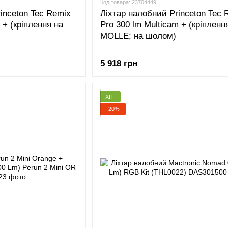
Код товара: 23704449
inceton Tec Remix
Ліхтар налобний Princeton Tec 
b + (кріплення на
Pro 300 lm Multicam + (кріпленн
MOLLE; на шолом)
5 918 грн
ХІТ
−20%