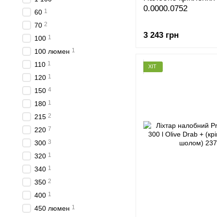
0.0000.0752
1
60
2
70
3 243 грн
1
100
1
100 люмен
1
110
ХІТ
1
120
4
150
1
180
2
215
7
220
3
300
1
320
1
340
2
350
1
400
1
450 люмен