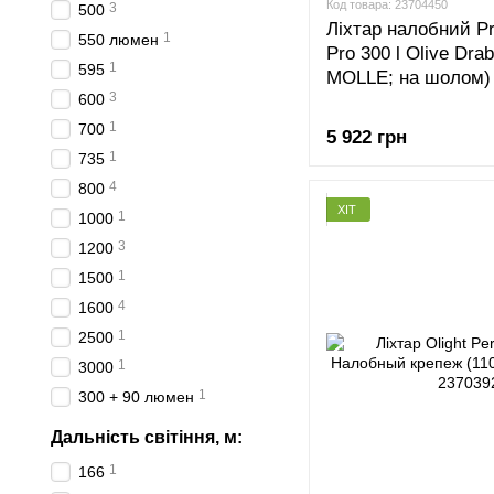
Код товара: 23704450
3
500
Ліхтар налобний Pr
1
550 люмен
Pro 300 l Olive Dra
1
595
MOLLE; на шолом)
3
600
1
700
5 922 грн
1
735
4
800
ХІТ
1
1000
3
1200
1
1500
4
1600
1
2500
1
3000
1
300 + 90 люмен
Дальність світіння, м:
1
166