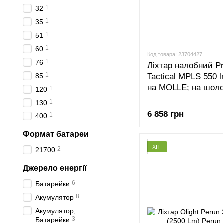
1
32
1
35
1
51
1
60
Код товара: 23704427
1
76
Ліхтар налобний Pr
1
Tactical MPLS 550 l
85
на MOLLE; на шол
1
120
1
130
6 858 грн
1
400
Формат батареи
ХІТ
2
21700
Джерело енергії
6
Батарейки
8
Акумулятор
Акумулятор;
3
Батарейки