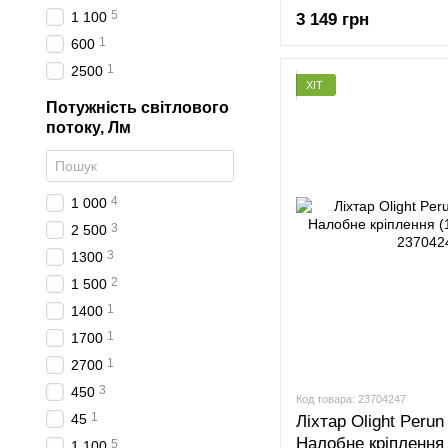
5
1 100
3 149 грн
1
600
1
2500
ХІТ
Потужність світлового
потоку, Лм
4
1 000
3
2 500
3
1300
2
1 500
1
1400
1
1700
1
2700
3
450
Код товара: 23704247
1
45
Ліхтар Olight Perun
Налобне кріплення
5
1 100