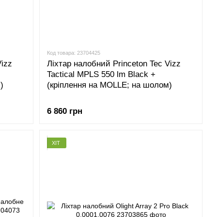
Код товара: 23704425
Vizz
Ліхтар налобний Princeton Tec Vizz
Tactical MPLS 550 lm Black +
)
(кріплення на MOLLE; на шолом)
6 860 грн
ХІТ