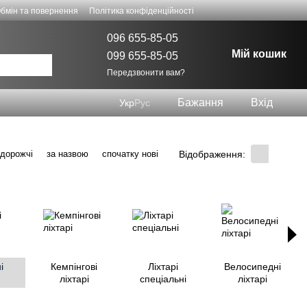
бмін та повернення
Політика конфіденційності
096 655-85-05
Мій кошик
099 655-85-05
Передзвонити вам?
Бажання
Вхід
Укр
Рус
Відображення:
 дорожчі
за назвою
спочатку нові
і
Кемпінгові
Ліхтарі
Велосипедні
ліхтарі
спеціальні
ліхтарі