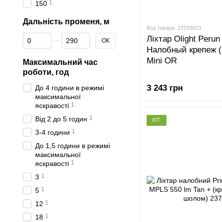
1
150
Дальність променя, м
Код товара: 23703923
Від Дальність променя, м
До Дальність променя, м
Ліхтар Olight Perun
ОК
Налобный крепеж (
Mini OR
Максимальний час
роботи, год
3 243 грн
До 4 години в режимі
максимальної
1
яскравості
1
Від 2 до 5 годин
ХІТ
1
3-4 години
До 1,5 години в режимі
максимальної
1
яскравості
1
3
1
5
1
12
1
18