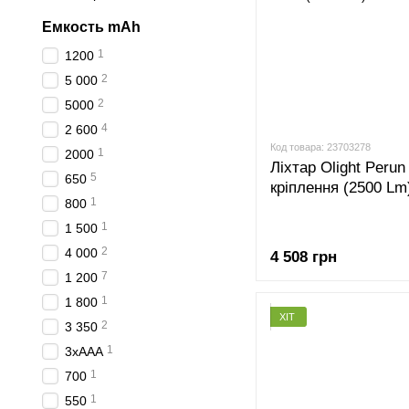
Емкость mAh
1
1200
2
5 000
2
5000
4
2 600
Код товара: 23703278
1
2000
Ліхтар Olight Peru
5
650
кріплення (2500 Lm
1
800
1
1 500
2
4 000
4 508 грн
7
1 200
1
1 800
ХІТ
2
3 350
1
3хAAA
1
700
1
550