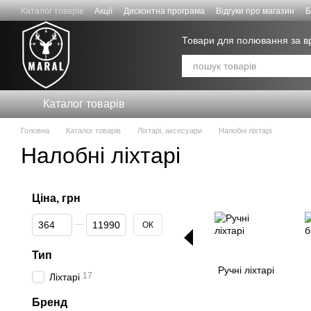
Перейти до основного контенту
Каталог товарів
Акції
Дисконтна програма
Відгуки про магазин
Б
Договір публічної оферти
Товари для полювання за 
Каталог товарів
Головна
Каталог товарів
Ліхтарі, аксесуари
Налобні ліхтарі
Налобні ліхтарі
Ціна, грн
Від Ціна, грн
До Ціна, грн
ОК
Тип
Ручні ліхтарі
17
Ліхтарі
Бренд