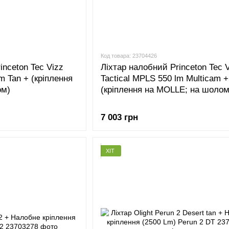
Код товара: 23704426
inceton Tec Vizz
Ліхтар налобний Princeton Tec 
m Tan + (кріплення
Tactical MPLS 550 lm Multicam +
ом)
(кріплення на MOLLE; на шолом
7 003 грн
ХІТ