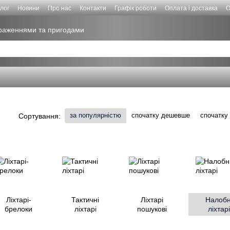
лог
Новини
Про нас
Контакти
Графік роботи
Оплата і доставка
О
враженнями та пригодами
за популярністю
спочатку дешевше
спочатку
Сортування:
Ліхтарі-
Тактичні
Ліхтарі
Налобн
брелоки
ліхтарі
пошукові
ліхтарі