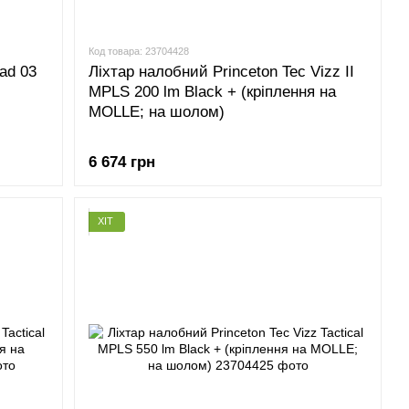
Код товара: 23704428
ad 03
Ліхтар налобний Princeton Tec Vizz II
MPLS 200 lm Black + (кріплення на
MOLLE; на шолом)
6 674 грн
ХІТ