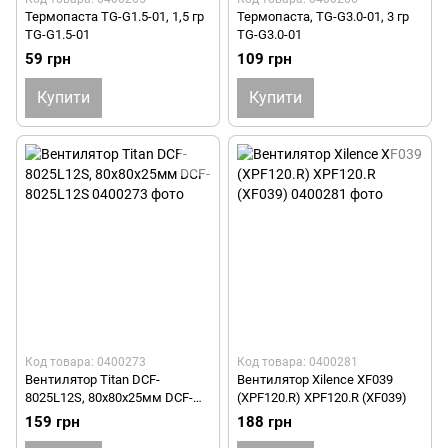
Термопаста TG-G1.5-01, 1,5 гр
Термопаста, TG-G3.0-01, 3 гр
TG-G1.5-01
TG-G3.0-01
59 грн
109 грн
Купити
Купити
Код товара: 0400273
Код товара: 0400281
Вентилятор Titan DCF-
Вентилятор Xilence XF039
8025L12S, 80х80х25мм DCF-
(XPF120.R) XPF120.R (XF039)
8025L12S
159 грн
188 грн