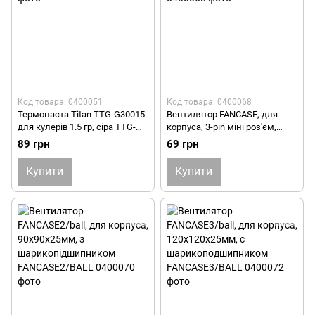
Код товара: 0400051
Код товара: 0400068
Термопаста Titan TTG-G30015
Вентилятор FANCASE, для
для кулерів 1.5 гр, сіра TTG-
корпуса, 3-pin міні роз'єм,
G30015
80х80мм FANCASE
89 грн
69 грн
Купити
Купити