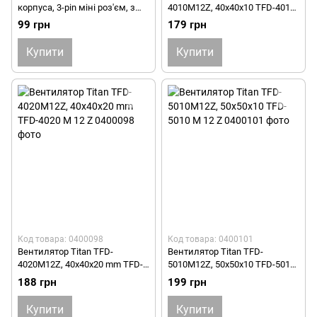
корпуса, 3-pin міні роз'єм, з
4010M12Z, 40х40х10 TFD-4010
шарикопідшипником,
M 12 Z
99 грн
179 грн
80х80мм FANCASE/BALL
Купити
Купити
Код товара: 0400098
Код товара: 0400101
Вентилятор Titan TFD-
Вентилятор Titan TFD-
4020M12Z, 40х40х20 mm TFD-
5010M12Z, 50х50х10 TFD-5010
4020 M 12 Z
M 12 Z
188 грн
199 грн
Купити
Купити