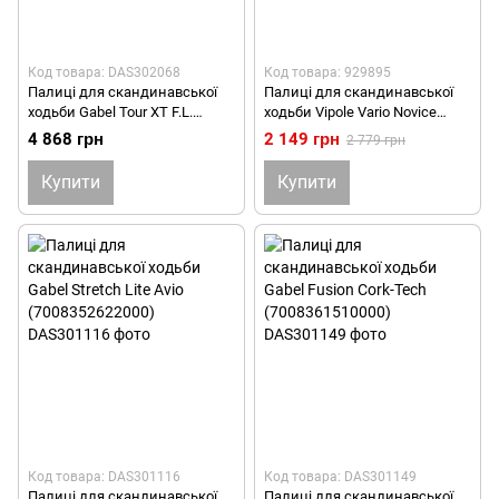
Код товара: DAS302068
Код товара: 929895
Палиці для скандинавської
Палиці для скандинавської
ходьби Gabel Tour XT F.L.
ходьби Vipole Vario Novice
(7009351550000)
Blue/Green (S20 33)
4 868 грн
2 149 грн
2 779 грн
Купити
Купити
Код товара: DAS301116
Код товара: DAS301149
Палиці для скандинавської
Палиці для скандинавської