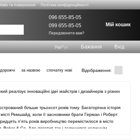
бмін та повернення
Політика конфіденційності
096 655-85-05
Мій кошик
099 655-85-05
Передзвонити вам?
Бажання
Вхід
Укр
Рус
Відображення:
 дорожчі
за назвою
спочатку нові
ий реалізує інноваційні ідеї майстрів і дизайнерів з різних
трований більше трьохсот років тому. Багаторічна історія
 місті Ремшайд, коли її засновники брати Герман і Роберт
ридцять п'ять років виробництво перемістилося в місто
nr. Boker & Co. Але логотип так і залишився колишнім -
дений перший завод.