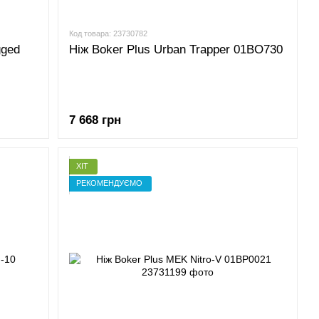
Код товара: 23730782
gged
Ніж Boker Plus Urban Trapper 01BO730
7 668 грн
ХІТ
РЕКОМЕНДУЄМО