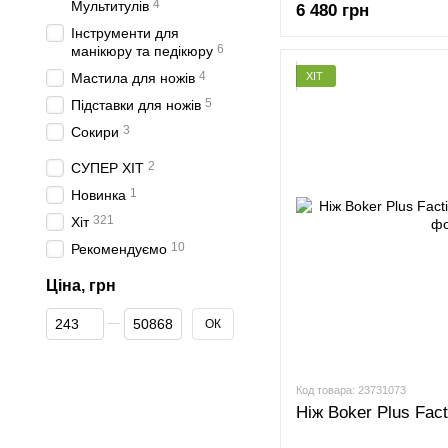
4
Мультитулів
6 480 грн
Інструменти для
6
манікюру та педікюру
4
ХІТ
Мастила для ножів
5
Підставки для ножів
3
Сокири
2
СУПЕР ХІТ
1
Новинка
321
Хіт
10
Рекомендуємо
Ціна, грн
Від Ціна, грн
До Ціна, грн
ОК
Код товара: 23731073
Ніж Boker Plus Fac