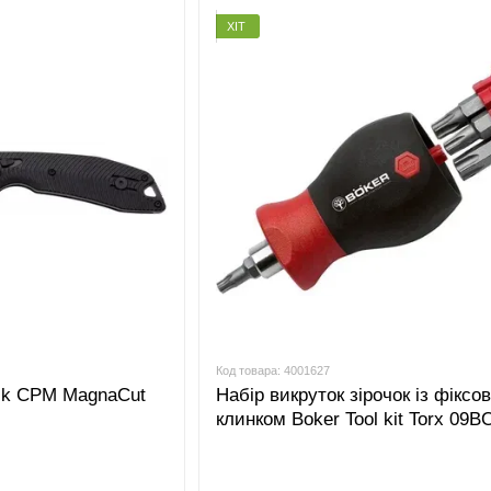
На початку двадцятого століття вироби компанії Bok
ХІТ
ринку. Ножі, вироблені в Золінгені, активно реалізовув
Німеччині був зруйнований і відбудований заново тіль
USA була куплена компанією Wiss & Sons - найбільши
& Sons продовжувала продавати ножі Boker, але неза
ринку, так як вона стала потужним конкурентом для її
на краще, коли компанія Boker була куплена міжнарод
колишню славу братів Бокер. В результаті плідної спів
збільшила виробництво продукції, а також розробила і
зажадала повернути свої права на американський бре
році в Денвері з'явилася компанія Boker USA, Inc.
На сьогоднішній день на ринку представлений величез
для повсякденного використання до колекційних, з різ
довгі роки існування багато зазнало змін - місцезнах
залишається незмінним протягом більш 145 років – це 
Код товара: 4001627
ck CPM MagnaCut
Набір викруток зірочок із фіксо
https://www.boker.de/
клинком Boker Tool kit Torx 09B