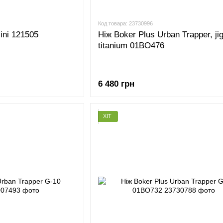
Код товара: 23730996
ini 121505
Ніж Boker Plus Urban Trapper, ji
titanium 01BO476
6 480 грн
ХІТ