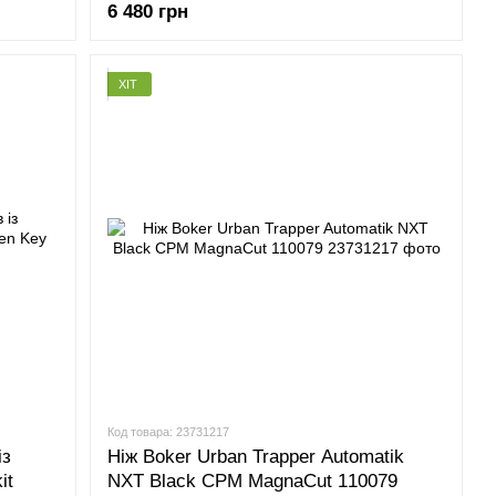
6 480 грн
ХІТ
Код товара: 23731217
із
Ніж Boker Urban Trapper Automatik
it
NXT Black CPM MagnaCut 110079