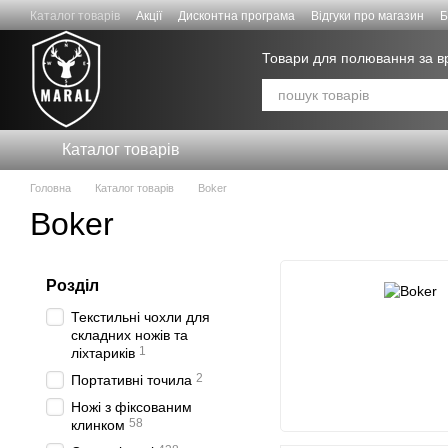
Перейти до основного контенту
Каталог товарів
Акції
Дисконтна програма
Відгуки про магазин
Б
Договір публічної оферти
Товари для полювання за 
Каталог товарів
Головна
Каталог товарів
Boker
Boker
Розділ
Текстильні чохли для
складних ножів та
1
ліхтариків
2
Портативні точила
Ножі з фіксованим
58
клинком