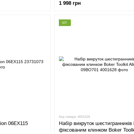
1 998 грн
ХІТ
Код товара: 4001628
tion 06EX115
Набір викруток шестигранників 
фіксованим клинком Boker Toolk