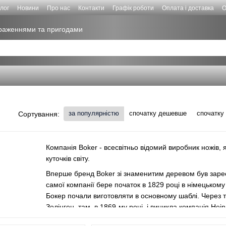
лог
Новини
Про нас
Контакти
Графік роботи
Оплата і доставка
О
враженнями та пригодами
за популярністю
спочатку дешевше
спочатку
Сортування:
Компанія Boker - всесвітньо відомий виробник ножів, як
куточків світу.
Вперше бренд Boker зі знаменитим деревом був зареєс
самої компанії бере початок в 1829 році в німецькому
Бокер почали виготовляти в основному шаблі. Через т
Золінген, там, в 1869-му році, і виникла компанія Hei
великий каштан з Ремшайд, під гілками якого був зве