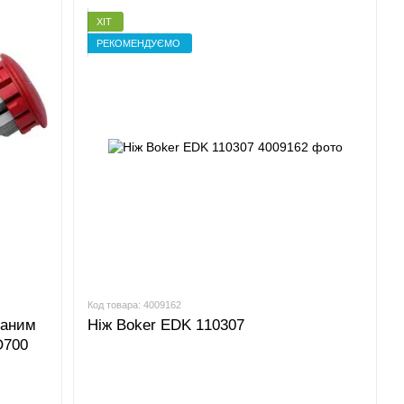
er завоювали неймовірну популярність на американському
ХІТ
алися в Нью-Йорку. У період Другої світової війни завод в
РЕКОМЕНДУЄМО
ки після війни за сприяння США. У ранні 60-ті роки Boker
м виробником ножиць в світі на той момент. Спочатку Wiss
баром прибрала продукцію з Золінгена з американського
 власних ножів. Однак на початку сімдесятих настали зміни
ною корпорацією Cooper Industries, яка відновила
праці на початку вісімдесятих років компанія Boker
 випустила нові моделі товарів. У 1983 році компанія Boker
нд, щоб стати одноосібним власником. У підсумку, в 1986
ний асортимент ножових виробів Boker (Бокер): від ножів
номанітних матеріалів і в широкому ціновому діапазоні. За
одження фабрик, власники компанії, але головне
висока якість продукції, яка виготовляється.
Код товара: 4009162
ваним
Ніж Boker EDK 110307
O700