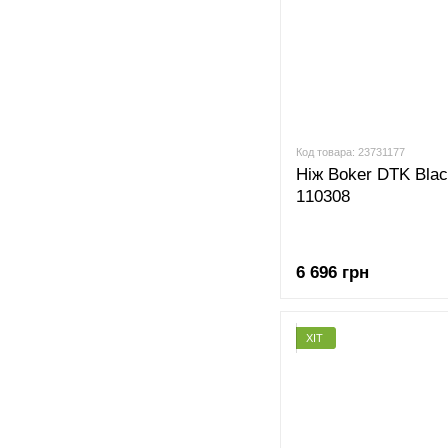
Код товара: 23731177
Ніж Boker DTK Bla
110308
6 696 грн
ХІТ