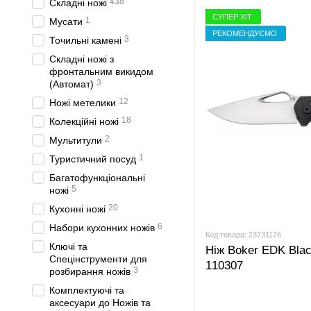
438
Складні ножі
СУПЕР ХІТ
1
Мусати
РЕКОМЕНДУЄМО
3
Точильні камені
Складні ножі з
фронтальним викидом
3
(Автомат)
12
Ножі метелики
18
Колекційні ножі
2
Мультитули
1
Туристичний посуд
Багатофункціональні
5
ножі
20
Кухонні ножі
6
Набори кухонних ножів
Код товара: 23731176
Ключі та
Ніж Boker EDK Bla
Спецінструменти для
110307
3
розбирання ножів
Комплектуючі та
аксесуари до Ножів та