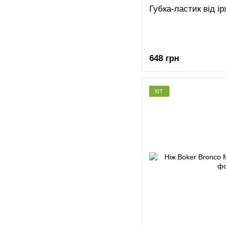
Губка-ластик від і
648 грн
ХІТ