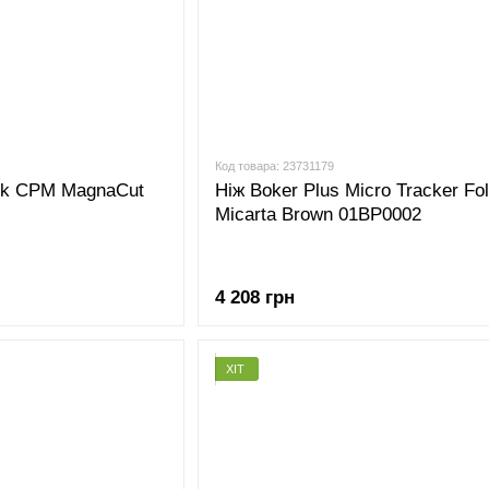
Код товара: 23731179
ck CPM MagnaCut
Ніж Boker Plus Micro Tracker Fo
Micarta Brown 01BP0002
4 208 грн
ХІТ