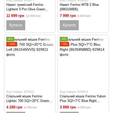
Код товара: 928977
Код товара: 929605
Намет тримісний Ferrino
Намет Ferrino MTB 2 Blue
Lightent 3 Pro Olive Green
(99031MBB)
(92173LOOFR)
11 699 грн
7 999 грн
12 999 грн
8 899 грн
Купити
Купити
ХІТ
ХІТ
−10%
−9%
Код товара: 929811
Код товара: 929814
Спальний мішок Ferrino
Спальний мішок Ferrino Yukon
Lightec 700 SQ/+20°C Green
Plus SQ/+7°C Blue Right
Left (86154NVVS)
(86358NBBD)
4 299 грн
3 899 грн
4 799 грн
4 299 грн