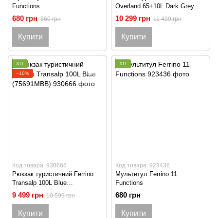
Functions
Overland 65+10L Dark Grey
(75671HCC)
680 грн
10 299 грн
860 грн
11 499 грн
Купити
Купити
ХІТ
ХІТ
−10%
Код товара: 930666
Код товара: 923436
Рюкзак туристичний Ferrino
Мультитул Ferrino 11
Transalp 100L Blue
Functions
(75691MBB)
9 499 грн
680 грн
10 599 грн
Купити
Купити