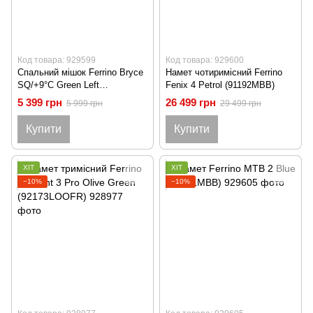
Код товара: 929599
Код товара: 929600
Спальний мішок Ferrino Bryce
Намет чотиримісний Ferrino
SQ/+9°C Green Left
Fenix 4 Petrol (91192MBB)
(86376MVVS)
5 399 грн
26 499 грн
5 999 грн
29 499 грн
Купити
Купити
ХІТ
ХІТ
−10%
−10%