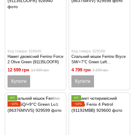
Код товара: 928940
Код товара: 929598
Намет двомісний Ferrino Force
Спальний мішок Ferrino Bryce
2 Olive Green (91135LOOFR)
SM/+7°C Green Left
(86375MVV)
12 599 грн
4 799 грн
13 999 грн
5 299 грн
Купити
Купити
ХІТ
ХІТ
−10%
−10%