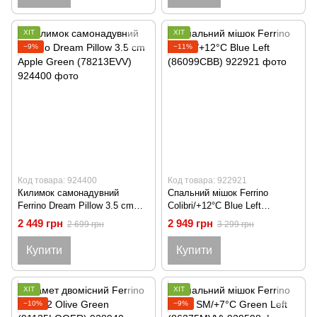
ХІТ
ХІТ
−9%
−11%
Код товара: 924400
Код товара: 922921
Килимок самонадувний
Спальний мішок Ferrino
Ferrino Dream Pillow 3.5 cm
Colibri/+12°C Blue Left
Apple Green (78213EVV)
(86099CBB)
2 449 грн
2 949 грн
2 699 грн
3 299 грн
Купити
Купити
ХІТ
ХІТ
−10%
−9%