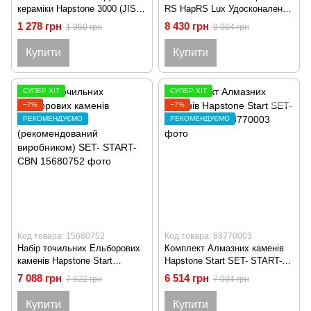
кераміки Hapstone 3000 (JIS)
RS HapRS Lux Удосконалена
RUBYX
(Рекомендована виробником)
1 278 грн
8 430 грн
1 360 грн
9 064 грн
HAPSTONE-RS-STANDARD-
GEN2
Купити
Купити
СУПЕР ХІТ
СУПЕР ХІТ
−7%
−7%
РЕКОМЕНДУЄМО
РЕКОМЕНДУЄМО
Код товара: 15680752
Код товара: 88770003
Набір точильних Ельборових
Комплект Алмазних каменів
каменів Hapstone Start
Hapstone Start SET- START-
(рекомендований виробником)
DIAM
7 088 грн
6 514 грн
7 622 грн
7 004 грн
SET- START-CBN
Купити
Купити