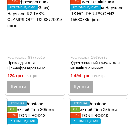
−31%
−7%
РЕКОМЕНДУЄМО
РЕКОМЕНДУЄМО
Код товара: 88770015
Код товара: 15680885
Прокладки для
Удосконалений тримач для
цільнофрезерованих
каменів з лінійним
затискачів (філейних)
підшипником для Hapstone RS
124 грн
1 494 грн
180 грн
1 606 грн
Hapstone R2 TABS-CLAMPS-
HOLDER-RS-GEN2
OPTI-R2
Купити
Купити
НОВИНКА
НОВИНКА
ХІТ
ХІТ
−3%
−3%
РЕКОМЕНДУЄМО
РЕКОМЕНДУЄМО