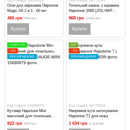
Код товара: 15680860
Код товара: 88770083
Олія для абразивів Hapstone
Точильний камінь з кераміки
Magic Oil 2 в 1 - 60 мл
Hapstone 2000 (JIS) HAP-
FINE-CER
465 грн
968 грн
494 грн
1 030 грн
Купити
Купити
СУПЕР ХІТ
ХІТ
−5%
−7%
РЕКОМЕНДУЄМО
РЕКОМЕНДУЄМО
Код товара: 15680879
Код товара: 88770039
Кутомір Hapstone Міні
Напрямна кута заточування
магнтіний для точильних
Hapstone T1 для ножа
систем ANGLEGAUGE-MINI
822 грн
1 034 грн
865 грн
1 112 грн