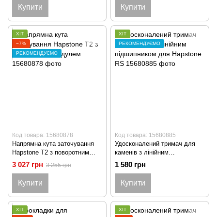
Купити
Купити
ХІТ
ХІТ
−7%
РЕКОМЕНДУЄМО
РЕКОМЕНДУЄМО
Код товара: 15680878
Код товара: 15680885
Напрямна кута заточування
Удосконалений тримач для
Hapstone T2 з поворотним
каменів з лінійним
модулем
підшипником для Hapstone RS
3 027 грн
1 580 грн
3 255 грн
Купити
Купити
ХІТ
ХІТ