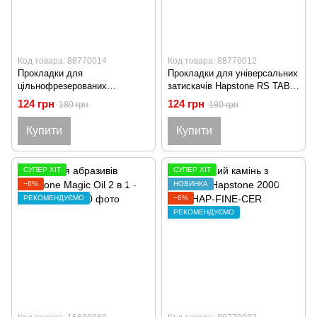
Код товара: 88770014
Код товара: 88770012
Прокладки для
Прокладки для універсальних
цільнофрезерованих
затискачів Hapstone RS TABS-
затискачів Hapstone RS TABS-
UN-CLAMPS-RS
124 грн
124 грн
180 грн
180 грн
SMALL-RS
Купити
Купити
СУПЕР ХІТ
СУПЕР ХІТ
−6%
НОВИНКА
РЕКОМЕНДУЄМО
−6%
РЕКОМЕНДУЄМО