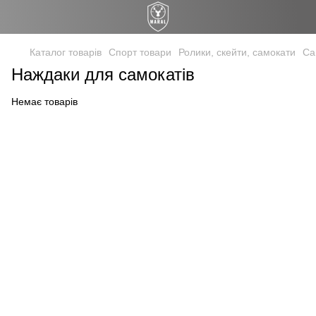
Каталог товарів
Спорт товари
Ролики, скейти, самокати
Са
Наждаки для самокатів
Немає товарів