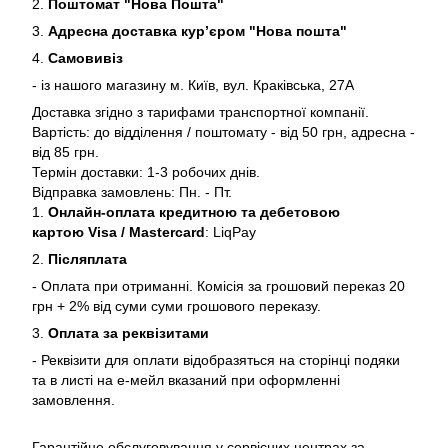
2.
Поштомат "Нова Пошта"
3.
Адресна доставка кур’єром "Нова пошта"
4.
Самовивіз
- із нашого магазину м. Київ, вул. Краківська, 27А
Доставка згідно з тарифами транспортної компанії.
Вартість: до відділення / поштомату - від 50 грн, адресна -
від 85 грн.
Термін доставки: 1-3 робочих днів.
Відправка замовлень: Пн. - Пт.
1.
Онлайн-оплата кредитною та дебетовою
картою Visa / Mastercard
: LiqPay
2.
Післяплата
- Оплата при отриманні. Комісія за грошовий переказ 20
грн + 2% від суми суми грошового переказу.
3.
Оплата за реквізитами
- Реквізити для оплати відобразяться на сторінці подяки
та в листі на е-мейл вказаний при оформленні
замовлення.
Гарантійне обслуговування у сервісних центрах за