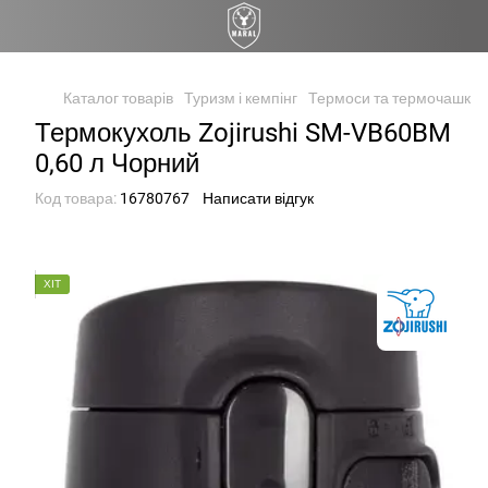
Каталог товарів
Туризм і кемпінг
Термоси та термочашки
Термокухоль Zojirushi SM-VB60BM
0,60 л Чорний
Код товара:
16780767
Написати відгук
ХІТ