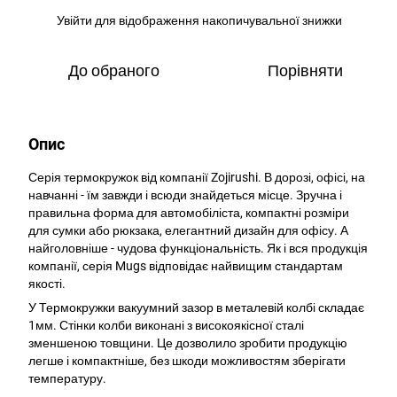
Увійти
для відображення накопичувальної знижки
%
До обраного
Порівняти
Опис
Серія термокружок від компанії Zojirushi. В дорозі, офісі, на
навчанні - їм завжди і всюди знайдеться місце. Зручна і
правильна форма для автомобіліста, компактні розміри
для сумки або рюкзака, елегантний дизайн для офісу. А
найголовніше - чудова функціональність. Як і вся продукція
компанії, серія Mugs відповідає найвищим стандартам
якості.
У Термокружки вакуумний зазор в металевій колбі складає
1мм. Стінки колби виконані з високоякісної сталі
зменшеною товщини. Це дозволило зробити продукцію
легше і компактніше, без шкоди можливостям зберігати
температуру.