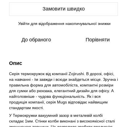
Замовити швидко
Увійти
для відображення накопичувальної знижки
%
До обраного
Порівняти
Опис
Серія термокружок від компанії Zojirushi. В дорозі, офісі,
на навчанні - їм завжди і всюди знайдеться місце. Зручна і
правильна форма для автомобіліста, компактні розміри
для сумки або рюкзака, елегантний дизайн для офісу. А
найголовніше - чудова функціональність. Як і вся
продукція компанії, серія Mugs відповідає найвищим
стандартам якості.
У Термокружки вакуумний зазор в металевій колбі
складає 1мм. Стінки колби виконані з високоякісної сталі
зменшеною товщини. Це дозволило зробити продукцію