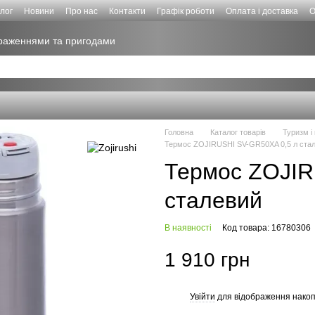
лог
Новини
Про нас
Контакти
Графік роботи
Оплата і доставка
О
враженнями та пригодами
Головна
Каталог товарів
Туризм і
Термос ZOJIRUSHI SV-GR50XA 0,5 л ста
Термос ZOJIR
сталевий
В наявності
Код товара: 16780306
1 910 грн
Увійти
для відображення накоп
%