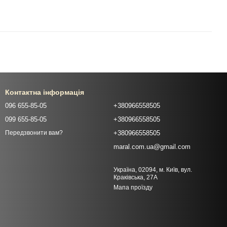
Контактна інформація
096 655-85-05
+380966558505
099 655-85-05
+380966558505
+380966558505
Передзвонити вам?
maral.com.ua@gmail.com
Україна, 02094, м. Київ, вул.
Краківська, 27А
Мапа проїзду