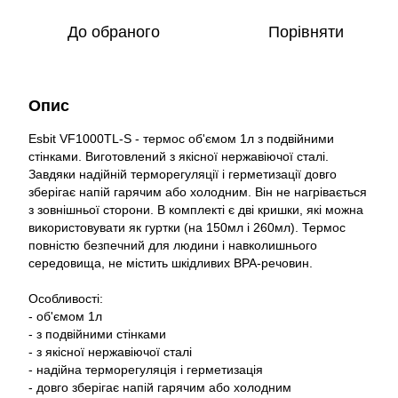
До обраного
Порівняти
Опис
Esbit VF1000TL-S - термос об'ємом 1л з подвійними
стінками. Виготовлений з якісної нержавіючої сталі.
Завдяки надійній терморегуляції і герметизації довго
зберігає напій гарячим або холодним. Він не нагрівається
з зовнішньої сторони. В комплекті є дві кришки, які можна
використовувати як гуртки (на 150мл і 260мл). Термос
повністю безпечний для людини і навколишнього
середовища, не містить шкідливих BPA-речовин.
Особливості:
- об'ємом 1л
- з подвійними стінками
- з якісної нержавіючої сталі
- надійна терморегуляція і герметизація
- довго зберігає напій гарячим або холодним