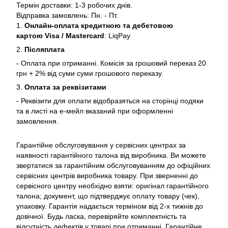
Термін доставки: 1-3 робочих днів.
Відправка замовлень: Пн. - Пт.
1.
Онлайн-оплата кредитною та дебетовою
картою Visa / Mastercard
: LiqPay
2.
Післяплата
- Оплата при отриманні. Комісія за грошовий переказ 20
грн + 2% від суми суми грошового переказу.
3.
Оплата за реквізитами
- Реквізити для оплати відобразяться на сторінці подяки
та в листі на е-мейл вказаний при оформленні
замовлення.
Гарантійне обслуговування у сервісних центрах за
наявності гарантійного талона від виробника. Ви можете
звертатися за гарантійним обслуговуванням до офіційних
сервісних центрів виробника товару. При зверненні до
сервісного центру необхідно взяти: оригінал гарантійного
талона; документ, що підтверджує оплату товару (чек),
упаковку. Гарантія надається терміном від 2-х тижнів до
довічної. Будь ласка, перевіряйте комплектність та
відсутність дефектів у товарі при отриманні. Гарантійне