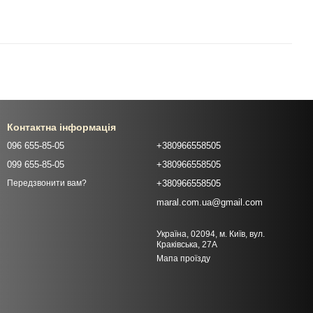
Контактна інформація
096 655-85-05
+380966558505
099 655-85-05
+380966558505
+380966558505
Передзвонити вам?
maral.com.ua@gmail.com
Україна, 02094, м. Київ, вул.
Краківська, 27А
Мапа проїзду