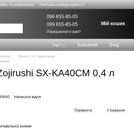
бмін та повернення
Політика конфіденційності
096 655-85-05
Мій кошик
099 655-85-05
Передзвонити вам?
Бажання
Вхід
Укр
Рус
 кемпінг
Термоси та термочашки
Бежевий
ojirushi SX-KA40CM 0,4 л
780640
Написати відгук
Порівняти
У бажання
ичувальної знижки