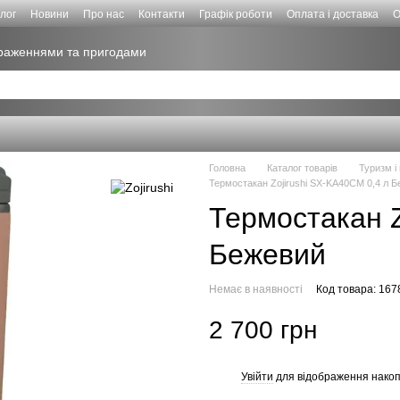
лог
Новини
Про нас
Контакти
Графік роботи
Оплата і доставка
О
враженнями та пригодами
Головна
Каталог товарів
Туризм і
Термостакан Zojirushi SX-KA40CM 0,4 л 
Термостакан Z
Бежевий
Немає в наявності
Код товара: 16
2 700 грн
Увійти
для відображення накоп
%